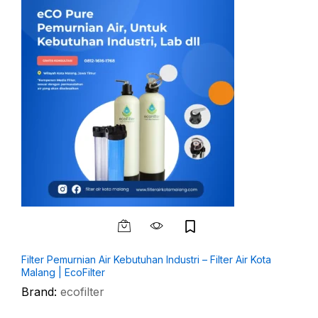
|
Filter Pemurnian Air Kebutuhan Industri – Filter Air Kota
F
Malang | EcoFilter
B
Brand:
ecofilter