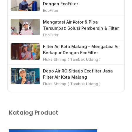
Dengan EcoFilter
s
EcoFilter
c
r
Mengatasi Air Kotor & Pipa
Tersumbat: Solusi Pembersih & Filter
e
Air
EcoFilter
e
n
Filter Air Kota Malang – Mengatasi Air
Berkapur Dengan EcoFilter
Fluks Shrimp ( Tambak Udang )
Depo Air RO Sitiarjo Ecofilter Jasa
Filter Air Kota Malang
Fluks Shrimp ( Tambak Udang )
Katalog Product