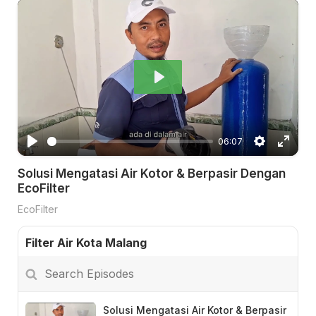
P
l
a
06:07
y
P
S
E
Solusi Mengatasi Air Kotor & Berpasir Dengan
l
e
n
EcoFilter
a
t
t
EcoFilter
y
t
e
i
r
Filter Air Kota Malang
n
f
Search
g
u
Episodes
s
l
l
Solusi Mengatasi Air Kotor & Berpasir