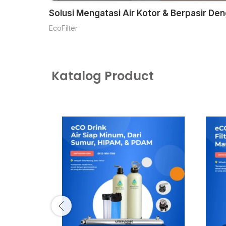
l
Solusi Mengatasi Air Kotor & Berpasir Den
a
EcoFilter
y
Katalog Product