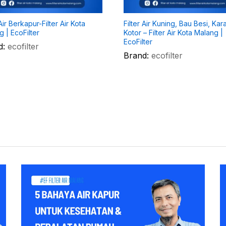
 Air Berkapur-Filter Air Kota
Filter Air Kuning, Bau Besi, Kara
 | EcoFilter
Kotor – Filter Air Kota Malang |
EcoFilter
d:
ecofilter
Brand:
ecofilter