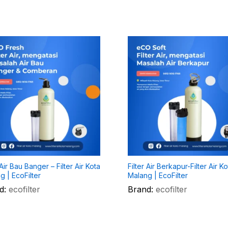
 Air Bau Banger – Filter Air Kota
Filter Air Berkapur-Filter Air K
g | EcoFilter
Malang | EcoFilter
d:
ecofilter
Brand:
ecofilter