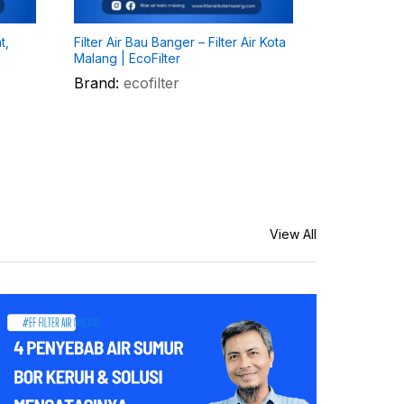
t,
Filter Air Bau Banger – Filter Air Kota
Filter Air E
Malang | EcoFilter
Filter Air Ko
Brand:
ecofilter
Brand:
eco
View All