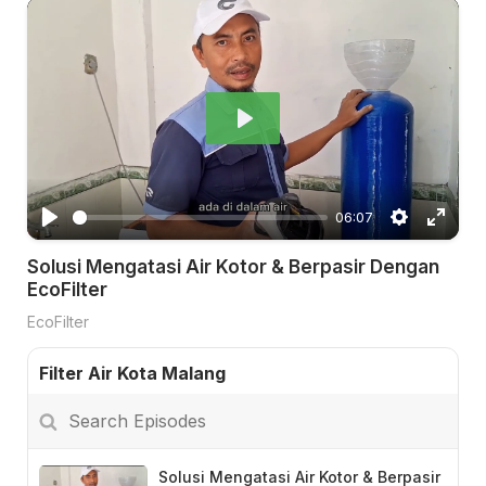
P
l
a
06:07
y
P
S
E
Solusi Mengatasi Air Kotor & Berpasir Dengan
l
e
n
EcoFilter
a
t
t
EcoFilter
y
t
e
i
r
Filter Air Kota Malang
n
f
Search
g
u
Episodes
s
l
l
Solusi Mengatasi Air Kotor & Berpasir