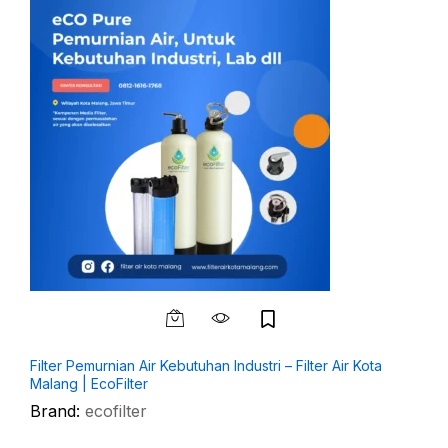
|
Filter Pemurnian Air Kebutuhan Industri – Filter Air Kota
F
Malang | EcoFilter
B
Brand:
ecofilter