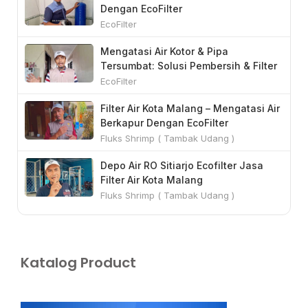
Dengan EcoFilter
s
EcoFilter
c
r
Mengatasi Air Kotor & Pipa
Tersumbat: Solusi Pembersih & Filter
e
Air
EcoFilter
e
n
Filter Air Kota Malang – Mengatasi Air
Berkapur Dengan EcoFilter
Fluks Shrimp ( Tambak Udang )
Depo Air RO Sitiarjo Ecofilter Jasa
Filter Air Kota Malang
Fluks Shrimp ( Tambak Udang )
Katalog Product