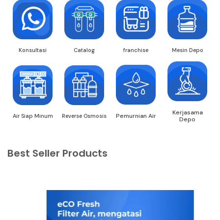
Konsultasi
Catalog
franchise
Mesin Depo
Kerjasama
Pemurnian Air
Air Siap Minum
Reverse Osmosis
Depo
Best Seller Products