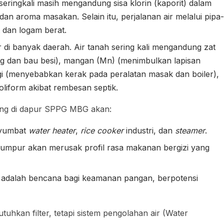
eringkali masih mengandung sisa klorin (kaporit) dalam
dan aroma masakan. Selain itu, perjalanan air melalui pipa-
 dan logam berat.
r di banyak daerah. Air tanah sering kali mengandung zat
ing dan bau besi), mangan (Mn) (menimbulkan lapisan
gi (menyebabkan kerak pada peralatan masak dan boiler),
Coliform akibat rembesan septik.
ung di dapur SPPG MBG akan:
nyumbat
water heater
,
rice cooker
industri, dan
steamer
.
 lumpur akan merusak profil rasa makanan bergizi yang
i adalah bencana bagi keamanan pangan, berpotensi
hkan filter, tetapi sistem pengolahan air (Water