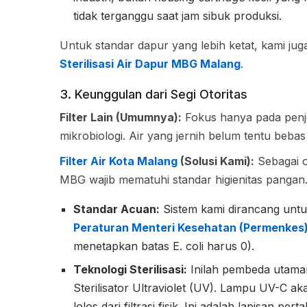
tidak terganggu saat jam sibuk produksi.
Untuk standar dapur yang lebih ketat, kami j
Sterilisasi Air Dapur MBG Malang
.
3. Keunggulan dari Segi Otoritas
Filter Lain (Umumnya):
Fokus hanya pada penje
mikrobiologi. Air yang jernih belum tentu beba
Filter Air Kota Malang
(Solusi Kami):
Sebagai o
MBG wajib mematuhi standar higienitas pangan
Standar Acuan:
Sistem kami dirancang untuk
Peraturan Menteri Kesehatan (Permenkes) 
menetapkan batas E. coli harus 0).
Teknologi Sterilisasi:
Inilah pembeda utamany
Sterilisator Ultraviolet (UV). Lampu UV-C 
lolos dari filtrasi fisik. Ini adalah lapisan 