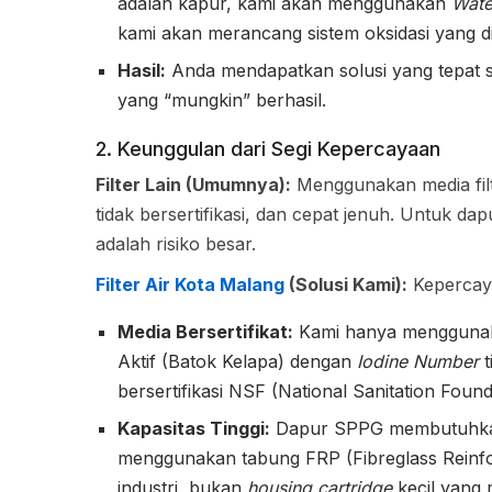
adalah kapur, kami akan menggunakan
Wate
kami akan merancang sistem oksidasi yang d
Hasil:
Anda mendapatkan solusi yang tepat sa
yang “mungkin” berhasil.
2. Keunggulan dari Segi Kepercayaan
Filter Lain (Umumnya):
Menggunakan media filte
tidak bersertifikasi, dan cepat jenuh. Untu
adalah risiko besar.
Filter Air Kota Malang
(Solusi Kami):
Kepercayaa
Media Bersertifikat:
Kami hanya menggunakan
Aktif (Batok Kelapa) dengan
Iodine Number
t
bersertifikasi NSF (National Sanitation Fo
Kapasitas Tinggi:
Dapur SPPG membutuhkan de
menggunakan tabung FRP (Fibreglass Reinfo
industri, bukan
housing cartridge
kecil yang 