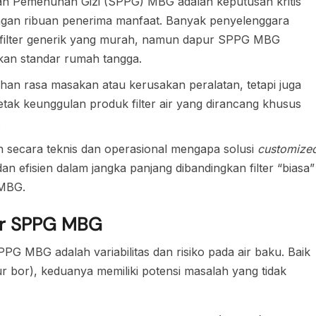
anan Pemenuhan Gizi (SPPG) MBG adalah keputusan kritis
an ribuan penerima manfaat. Banyak penyelenggara
 filter generik yang murah, namun dapur SPPG MBG
ukan standar rumah tangga.
ahan rasa masakan atau kerusakan peralatan, tetapi juga
h letak keunggulan produk filter air yang dirancang khusus
.
ah secara teknis dan operasional mengapa solusi
customize
an efisien dalam jangka panjang dibandingkan filter “biasa”
 MBG.
ur SPPG MBG
PG MBG adalah variabilitas dan risiko pada air baku. Baik
bor), keduanya memiliki potensi masalah yang tidak