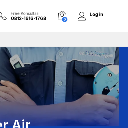
Free Konsultasi
Log in
0812-1616-1768
0
r Air