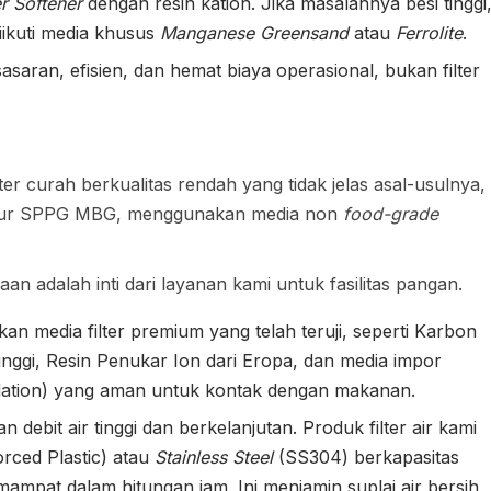
r Softener
dengan resin kation. Jika masalahnya besi tinggi
iikuti media khusus
Manganese Greensand
atau
Ferrolite
.
saran, efisien, dan hemat biaya operasional, bukan filter
r curah berkualitas rendah yang tidak jelas asal-usulnya,
k dapur SPPG MBG, menggunakan media non
food-grade
n adalah inti dari layanan kami untuk fasilitas pangan.
 media filter premium yang telah teruji, seperti Karbon
inggi, Resin Penukar Ion dari Eropa, dan media impor
undation) yang aman untuk kontak dengan makanan.
bit air tinggi dan berkelanjutan. Produk filter air kami
rced Plastic) atau
Stainless Steel
(SS304) berkapasitas
mampat dalam hitungan jam. Ini menjamin suplai air bersih