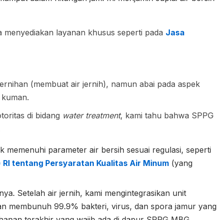
uga menyediakan layanan khusus seperti pada
Jasa
rnihan (membuat air jernih), namun abai pada aspek
s kuman.
toritas di bidang
water treatment
, kami tahu bahwa SPPG
.
 memenuhi parameter air bersih sesuai regulasi, seperti
RI tentang Persyaratan Kualitas Air Minum
(yang
a. Setelah air jernih, kami mengintegrasikan unit
akan membunuh 99.9% bakteri, virus, dan spora jamur yang
pertahanan terakhir yang wajib ada di dapur SPPG MBG.