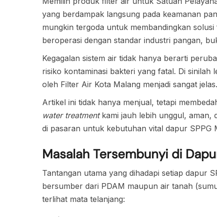
Memilih produk filter air untuk Satuan Pelay
yang berdampak langsung pada keamanan pang
mungkin tergoda untuk membandingkan solusi
beroperasi dengan standar industri pangan, b
Kegagalan sistem air tidak hanya berarti perub
risiko kontaminasi bakteri yang fatal. Di sinila
oleh Filter Air Kota Malang menjadi sangat jelas
Artikel ini tidak hanya menjual, tetapi membed
water treatment
kami jauh lebih unggul, aman, d
di pasaran untuk kebutuhan vital dapur SPPG
Masalah Tersembunyi di Dap
Tantangan utama yang dihadapi setiap dapur SP
bersumber dari PDAM maupun air tanah (sumur 
terlihat mata telanjang: