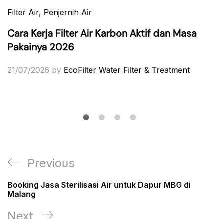
Filter Air
,
Penjernih Air
Cara Kerja Filter Air Karbon Aktif dan Masa
Pakainya 2026
21/07/2026
by
EcoFilter Water Filter & Treatment
Post
Previous
Previous
navigation
Post
Booking Jasa Sterilisasi Air untuk Dapur MBG di
Malang
Next
Next