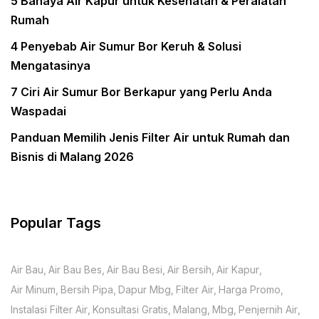
5 Bahaya Air Kapur untuk Kesehatan & Peralatan
Rumah
4 Penyebab Air Sumur Bor Keruh & Solusi
Mengatasinya
7 Ciri Air Sumur Bor Berkapur yang Perlu Anda
Waspadai
Panduan Memilih Jenis Filter Air untuk Rumah dan
Bisnis di Malang 2026
Popular Tags
Air Bau
Air Bau Bes
Air Bau Besi
Air Bersih
Air Kapur
Air Minum
Bersih Pipa
Dapur Mbg
Filter Air
Harga Promo
Instalasi Filter Air
Konsultasi Gratis
Malang
Mbg
Penjernih Air