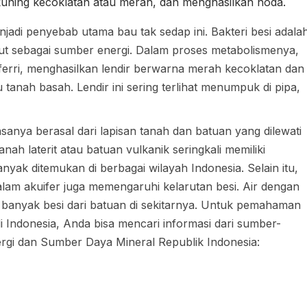
uning kecoklatan atau merah, dan menghasilkan noda.
enjadi penyebab utama bau tak sedap ini. Bakteri besi adala
ut sebagai sumber energi. Dalam proses metabolismenya,
 ferri, menghasilkan lendir berwarna merah kecoklatan dan
 tanah basah. Lendir ini sering terlihat menumpuk di pipa,
sanya berasal dari lapisan tanah dan batuan yang dilewati
ah laterit atau batuan vulkanik seringkali memiliki
anyak ditemukan di berbagai wilayah Indonesia. Selain itu,
dalam akuifer juga memengaruhi kelarutan besi. Air dengan
banyak besi dari batuan di sekitarnya. Untuk pemahaman
 di Indonesia, Anda bisa mencari informasi dari sumber-
rgi dan Sumber Daya Mineral Republik Indonesia: