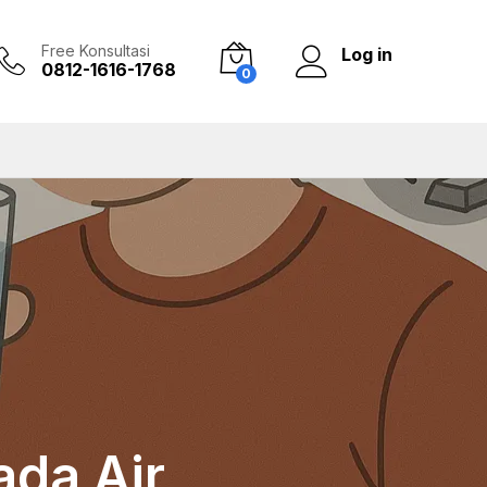
Free Konsultasi
Log in
0812-1616-1768
0
ada Air