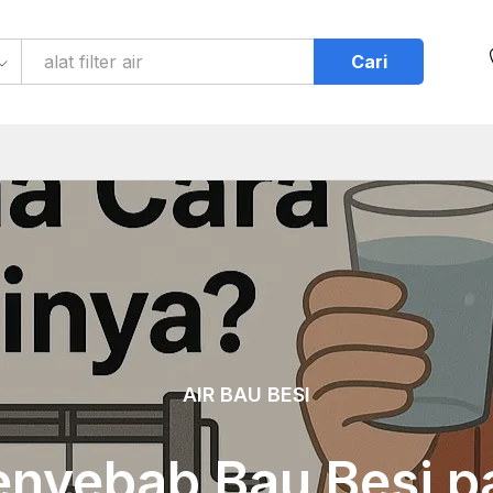
Cari
AIR BAU BESI
nyebab Bau Besi p