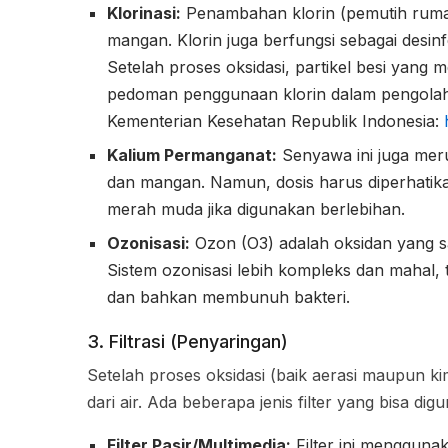
Klorinasi:
Penambahan klorin (pemutih rumah 
mangan. Klorin juga berfungsi sebagai desi
Setelah proses oksidasi, partikel besi yang m
pedoman penggunaan klorin dalam pengolaha
Kementerian Kesehatan Republik Indonesia:
Kalium Permanganat:
Senyawa ini juga meru
dan mangan. Namun, dosis harus diperhati
merah muda jika digunakan berlebihan.
Ozonisasi:
Ozon (O3) adalah oksidan yang sa
Sistem ozonisasi lebih kompleks dan mahal, 
dan bahkan membunuh bakteri.
3. Filtrasi (Penyaringan)
Setelah proses oksidasi (baik aerasi maupun kim
dari air. Ada beberapa jenis filter yang bisa dig
Filter Pasir/Multimedia:
Filter ini menggunaka