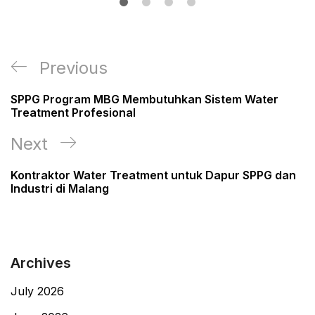
Post
Previous
Previous
navigation
Post
SPPG Program MBG Membutuhkan Sistem Water
Treatment Profesional
Next
Next
Post
Kontraktor Water Treatment untuk Dapur SPPG dan
Industri di Malang
Archives
July 2026