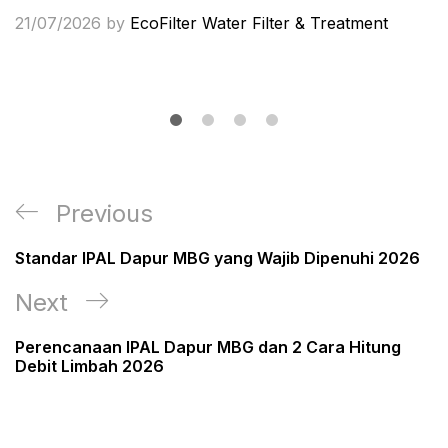
21/07/2026
by
EcoFilter Water Filter & Treatment
Post
Previous
Previous
navigation
Post
Standar IPAL Dapur MBG yang Wajib Dipenuhi 2026
Next
Next
Post
Perencanaan IPAL Dapur MBG dan 2 Cara Hitung
Debit Limbah 2026