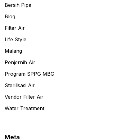
Bersih Pipa
Blog
Filter Air
Life Style
Malang
Penjernih Air
Program SPPG MBG
Sterilisasi Air
Vendor Filter Air
Water Treatment
Meta