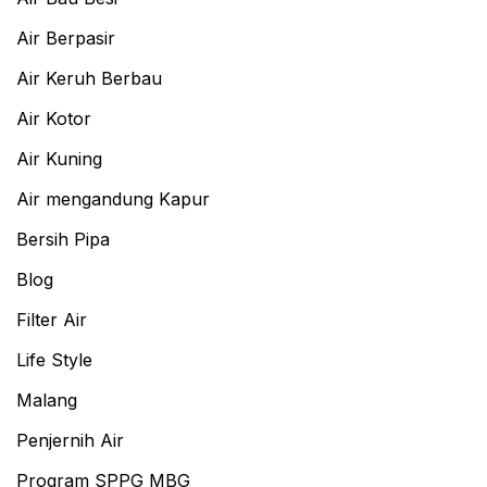
Air Berpasir
Air Keruh Berbau
Air Kotor
Air Kuning
Air mengandung Kapur
Bersih Pipa
Blog
Filter Air
Life Style
Malang
Penjernih Air
Program SPPG MBG