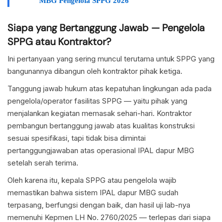
MBG Pengelola SPPG 2026
Siapa yang Bertanggung Jawab — Pengelola
SPPG atau Kontraktor?
Ini pertanyaan yang sering muncul terutama untuk SPPG yang
bangunannya dibangun oleh kontraktor pihak ketiga.
Tanggung jawab hukum atas kepatuhan lingkungan ada pada
pengelola/operator fasilitas SPPG — yaitu pihak yang
menjalankan kegiatan memasak sehari-hari. Kontraktor
pembangun bertanggung jawab atas kualitas konstruksi
sesuai spesifikasi, tapi tidak bisa dimintai
pertanggungjawaban atas operasional IPAL dapur MBG
setelah serah terima.
Oleh karena itu, kepala SPPG atau pengelola wajib
memastikan bahwa sistem IPAL dapur MBG sudah
terpasang, berfungsi dengan baik, dan hasil uji lab-nya
memenuhi Kepmen LH No. 2760/2025 — terlepas dari siapa