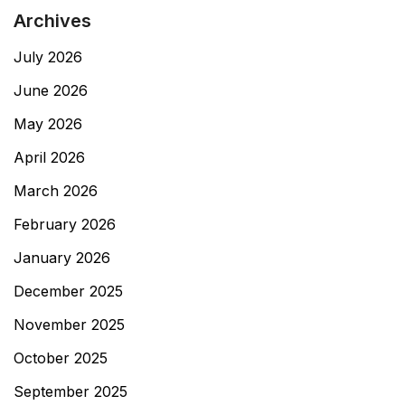
Archives
July 2026
June 2026
May 2026
April 2026
March 2026
February 2026
January 2026
December 2025
November 2025
October 2025
September 2025