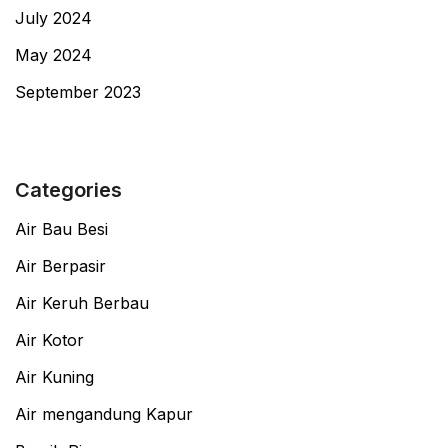
July 2024
May 2024
September 2023
Categories
Air Bau Besi
Air Berpasir
Air Keruh Berbau
Air Kotor
Air Kuning
Air mengandung Kapur