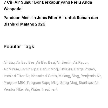
7 Ciri Air Sumur Bor Berkapur yang Perlu Anda
Waspadai
Panduan Memilih Jenis Filter Air untuk Rumah dan
Bisnis di Malang 2026
Popular Tags
Air Bau
Air Bau Bes
Air Bau Besi
Air Bersih
Air Kapur
Air Minum
Bersih Pipa
Dapur Mbg
Filter Air
Harga Promo
Instalasi Filter Air
Konsultasi Gratis
Malang
Mbg
Penjernih Air
Program MBG
Program Sppg Mbg
Sppg Mbg
Sterilisasi Air
Vendor FIlter Air
Water Treatment