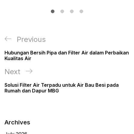
Post
Previous
Previous
navigation
Post
Hubungan Bersih Pipa dan Filter Air dalam Perbaikan
Kualitas Air
Next
Next
Post
Solusi Filter Air Terpadu untuk Air Bau Besi pada
Rumah dan Dapur MBG
Archives