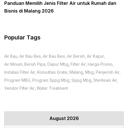
Panduan Memilih Jenis Filter Air untuk Rumah dan
Bisnis di Malang 2026
Popular Tags
Air Bau
Air Bau Bes
Air Bau Besi
Air Bersih
Air Kapur
Air Minum
Bersih Pipa
Dapur Mbg
Filter Air
Harga Promo
Instalasi Filter Air
Konsultasi Gratis
Malang
Mbg
Penjernih Air
Program MBG
Program Sppg Mbg
Sppg Mbg
Sterilisasi Air
Vendor FIlter Air
Water Treatment
August 2026