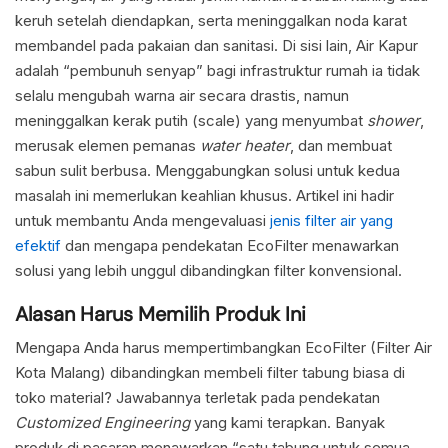
keruh setelah diendapkan, serta meninggalkan noda karat
membandel pada pakaian dan sanitasi. Di sisi lain, Air Kapur
adalah “pembunuh senyap” bagi infrastruktur rumah ia tidak
selalu mengubah warna air secara drastis, namun
meninggalkan kerak putih (scale) yang menyumbat
shower
,
merusak elemen pemanas
water heater
, dan membuat
sabun sulit berbusa. Menggabungkan solusi untuk kedua
masalah ini memerlukan keahlian khusus. Artikel ini hadir
untuk membantu Anda mengevaluasi
jenis filter air yang
efektif
dan mengapa pendekatan EcoFilter menawarkan
solusi yang lebih unggul dibandingkan filter konvensional.
Alasan Harus Memilih Produk Ini
Mengapa Anda harus mempertimbangkan EcoFilter (Filter Air
Kota Malang) dibandingkan membeli filter tabung biasa di
toko material? Jawabannya terletak pada pendekatan
Customized Engineering
yang kami terapkan. Banyak
produk di pasaran menawarkan “satu tabung untuk semua