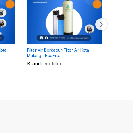
Kota
Filter Air Berkapur-Filter Air Kota
Filter Pe
Malang | EcoFilter
– Filter A
Brand:
ecofilter
Brand:
e