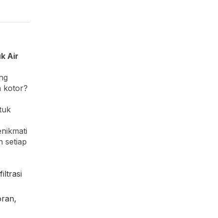
k Air
ng
n kotor?
tuk
nikmati
n setiap
ltrasi
oran,