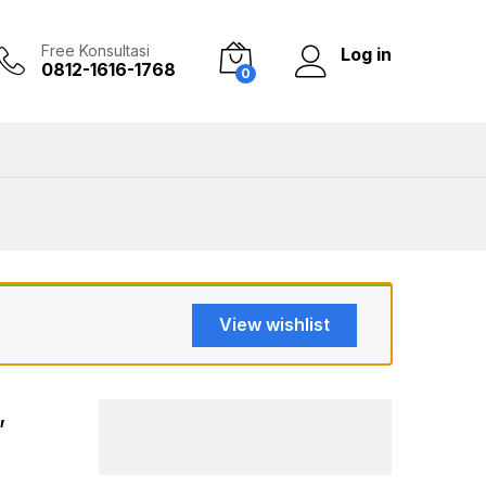
Add to Cart
Free Konsultasi
Log in
0812-1616-1768
0
View wishlist
,