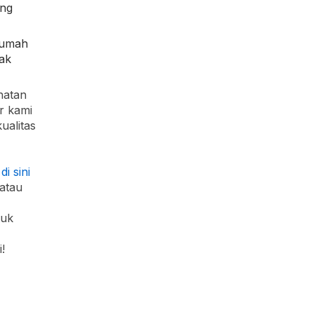
ang
rumah
dak
hatan
r kami
ualitas
k
di sini
atau
tuk
!