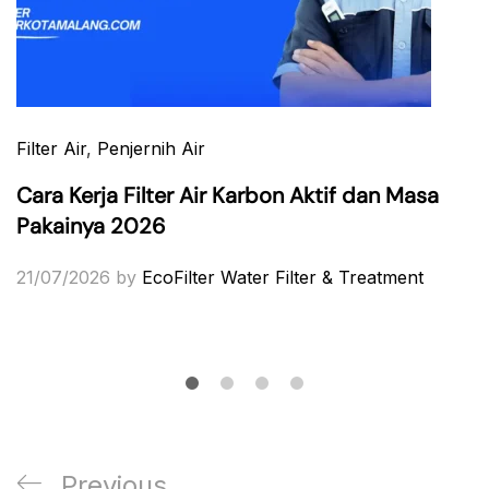
Filter Air
,
Penjernih Air
Cara Kerja Filter Air Karbon Aktif dan Masa
Pakainya 2026
21/07/2026
by
EcoFilter Water Filter & Treatment
Post
Previous
Previous