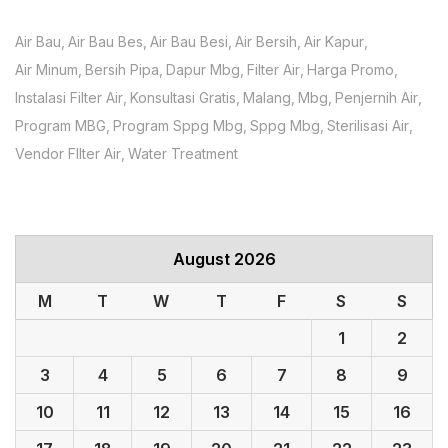
Air Bau
Air Bau Bes
Air Bau Besi
Air Bersih
Air Kapur
Air Minum
Bersih Pipa
Dapur Mbg
Filter Air
Harga Promo
Instalasi Filter Air
Konsultasi Gratis
Malang
Mbg
Penjernih Air
Program MBG
Program Sppg Mbg
Sppg Mbg
Sterilisasi Air
Vendor FIlter Air
Water Treatment
August 2026
M
T
W
T
F
S
S
1
2
3
4
5
6
7
8
9
10
11
12
13
14
15
16