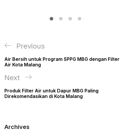
Post
Previous
Previous
navigation
Post
Air Bersih untuk Program SPPG MBG dengan Filter
Air Kota Malang
Next
Next
Post
Produk Filter Air untuk Dapur MBG Paling
Direkomendasikan di Kota Malang
Archives