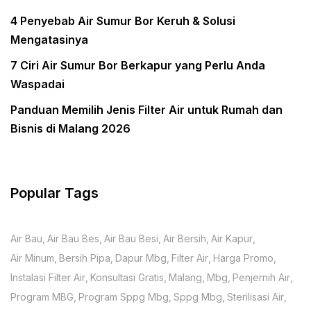
4 Penyebab Air Sumur Bor Keruh & Solusi
Mengatasinya
7 Ciri Air Sumur Bor Berkapur yang Perlu Anda
Waspadai
Panduan Memilih Jenis Filter Air untuk Rumah dan
Bisnis di Malang 2026
Popular Tags
Air Bau
Air Bau Bes
Air Bau Besi
Air Bersih
Air Kapur
Air Minum
Bersih Pipa
Dapur Mbg
Filter Air
Harga Promo
Instalasi Filter Air
Konsultasi Gratis
Malang
Mbg
Penjernih Air
Program MBG
Program Sppg Mbg
Sppg Mbg
Sterilisasi Air