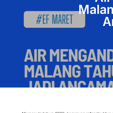
Malan
A