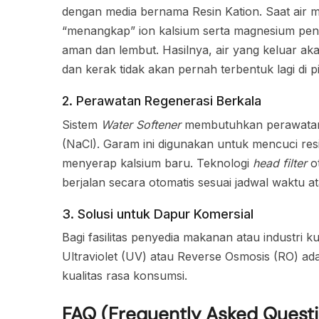
dengan media bernama Resin Kation. Saat air me
“menangkap” ion kalsium serta magnesium pen
aman dan lembut. Hasilnya, air yang keluar ak
dan kerak tidak akan pernah terbentuk lagi di p
2. Perawatan Regenerasi Berkala
Sistem
Water Softener
membutuhkan perawatan 
(NaCl). Garam ini digunakan untuk mencuci res
menyerap kalsium baru. Teknologi
head filter
ot
berjalan secara otomatis sesuai jadwal waktu a
3. Solusi untuk Dapur Komersial
Bagi fasilitas penyedia makanan atau industri
Ultraviolet (UV) atau Reverse Osmosis (RO) ad
kualitas rasa konsumsi.
FAQ (Frequently Asked Quest