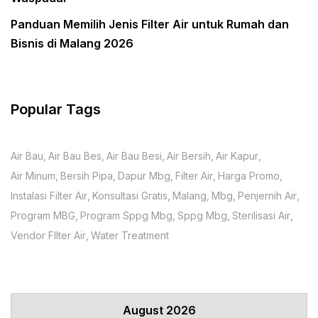
Panduan Memilih Jenis Filter Air untuk Rumah dan
Bisnis di Malang 2026
Popular Tags
Air Bau
Air Bau Bes
Air Bau Besi
Air Bersih
Air Kapur
Air Minum
Bersih Pipa
Dapur Mbg
Filter Air
Harga Promo
Instalasi Filter Air
Konsultasi Gratis
Malang
Mbg
Penjernih Air
Program MBG
Program Sppg Mbg
Sppg Mbg
Sterilisasi Air
Vendor FIlter Air
Water Treatment
August 2026